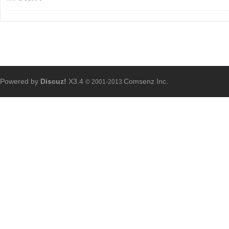
Powered by
Discuz!
X3.4
Comsenz Inc.
© 2001-2013
cr
aft