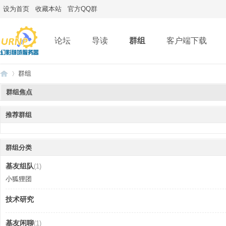
设为首页
收藏本站
官方QQ群
论坛
导读
群组
客户端下载
群组
群组焦点
推荐群组
Mi
»
群组分类
基友组队
(1)
小狐狸团
技术研究
ne
基友闲聊
(1)