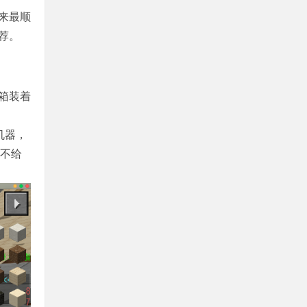
来最顺
荐。
箱装着
机器，
C不给