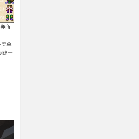
点券商
在菜单
创建一