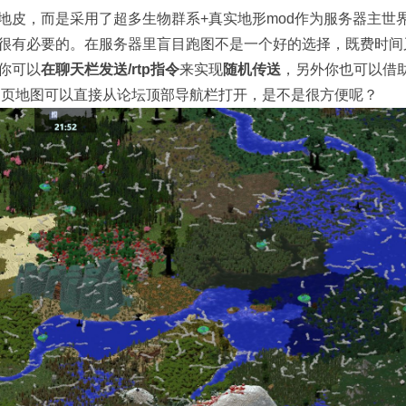
皮，而是采用了超多生物群系+真实地形mod作为服务器主世
很有必要的。在服务器里盲目跑图不是一个好的选择，既费时间
你可以
在聊天栏发送/rtp指令
来实现
随机传送
，另外你也可以借
网页地图可以直接从论坛顶部导航栏打开，是不是很方便呢？