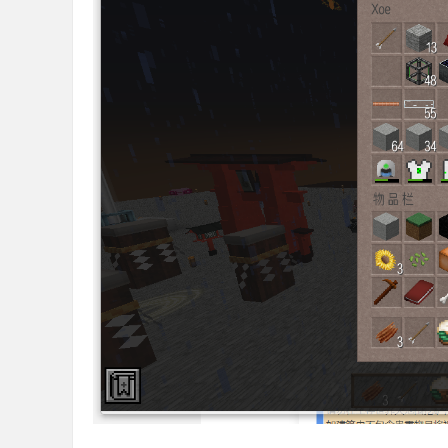
cr
aft