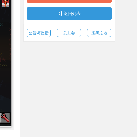
返回列表
公告与反馈
总工会
漆黑之地