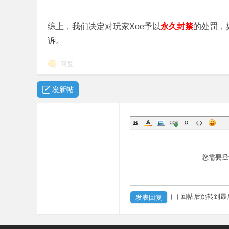
综上，我们决定对玩家Xoe予以
永久封禁
的处罚，
诉。
回复
论
发新帖
您需要登
坛
回帖后跳转到最
发表回复